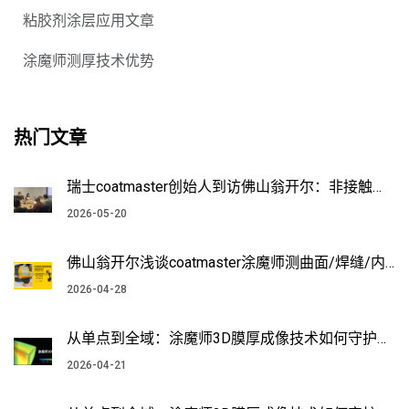
粘胶剂涂层应用文章
涂魔师测厚技术优势
热门文章
瑞士coatmaster创始人到访佛山翁开尔：非接触测
厚技术能否破解涂装行业“效率与精度”难题？
2026-05-20
佛山翁开尔浅谈coatmaster涂魔师测曲面/焊缝/内
部，复杂部件涂层测厚不再难
2026-04-28
从单点到全域：涂魔师3D膜厚成像技术如何守护新
能源车的绝缘安全？
2026-04-21